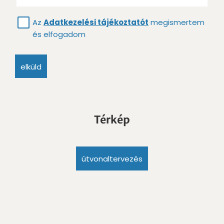
Az
Adatkezelési tájékoztatót
megismertem
és elfogadom
elküld
Térkép
útvonaltervezés