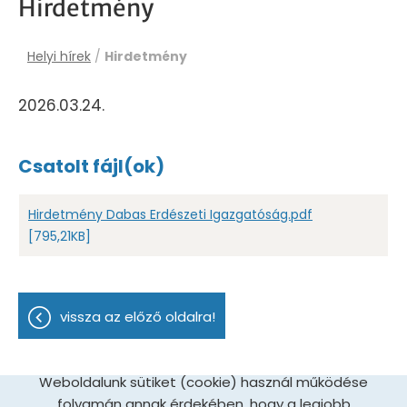
Hirdetmény
Helyi hírek
/
Hirdetmény
2026.03.24.
Csatolt fájl(ok)
Hirdetmény Dabas Erdészeti Igazgatóság.pdf
[795,21KB]
vissza az előző oldalra!
Weboldalunk sütiket (cookie) használ működése
folyamán annak érdekében, hogy a legjobb