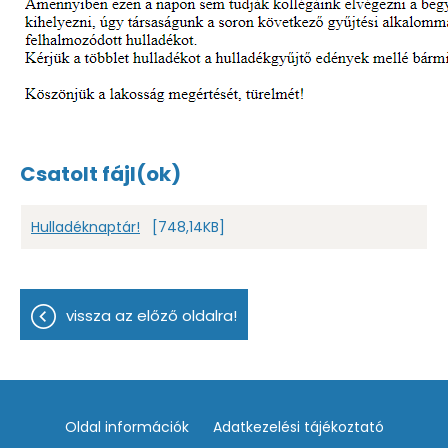
Csatolt fájl(ok)
Hulladéknaptár!
[748,14KB]
vissza az előző oldalra!
Oldal információk
Adatkezelési tájékoztató