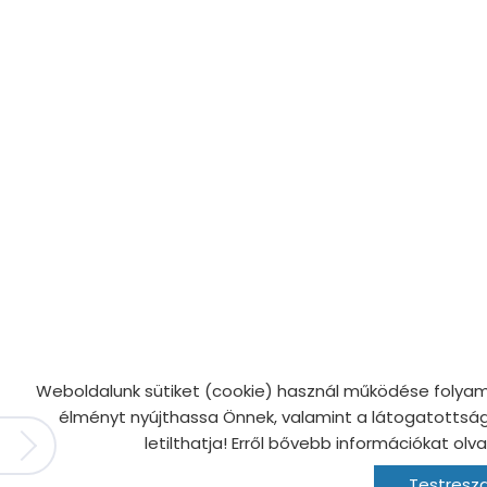
Weboldalunk sütiket (cookie) használ működése folyam
élményt nyújthassa Önnek, valamint a látogatottság 
letilthatja! Erről bővebb információkat olva
Testresz