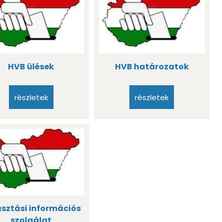
HVB ülések
HVB határozatok
részletek
részletek
sztási információs
szolgálat