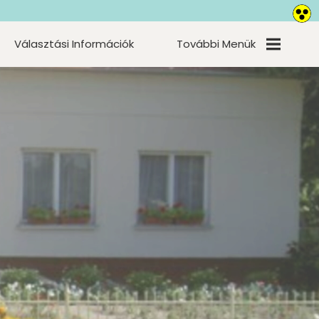
Választási Információk
További Menük
Aloldalak -
Partnerek
Közérdekű
Adatok
Elérhetőségek
Galéria