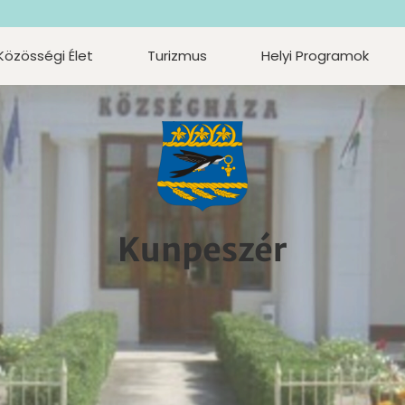
Közösségi Élet
Turizmus
Helyi Programok
Kunpeszér
Kunpeszér
Kunpeszér