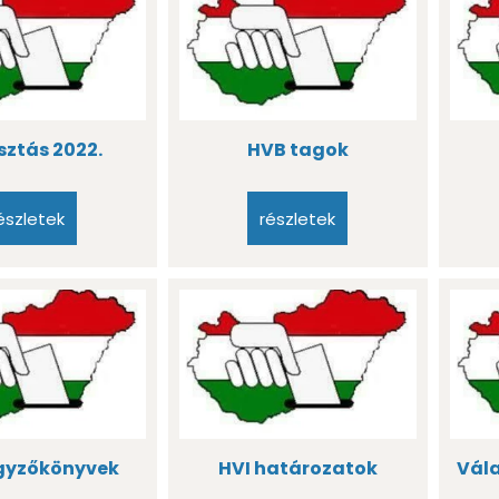
sztás 2022.
HVB tagok
észletek
részletek
gyzőkönyvek
HVI határozatok
Vála