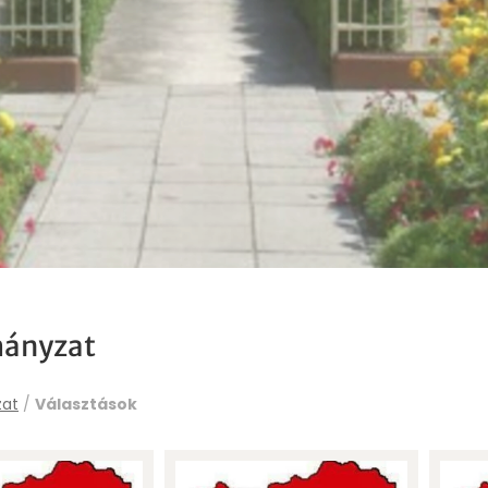
ányzat
at
/
Választások