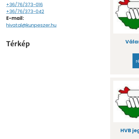
+36/76/373-016
+36/76/373-042
E-mail:
hivatal@kunpeszer.hu
Vála
Térkép
r
HVB je